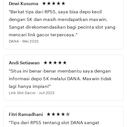
Dewi Kusuma
★★★★★
"Berkat tips dari RP55, saya bisa depo kecil
dengan 5K dan masih mendapatkan maxwin.
Sangat direkomendasikan bagi pecinta slot yang
mencari link gacor terpercaya."
DANA - Mei 2023
Andi Setiawan
★★★★★
"Situs ini benar-benar membantu saya dengan
informasi depo 5K melalui DANA. Maxwin tidak
lagi hanya impian!"
Link Slot Gacor - Juli 2023
Fitri Ramadhani
★★★★☆
"Tips dari RP55 tentang slot DANA sangat