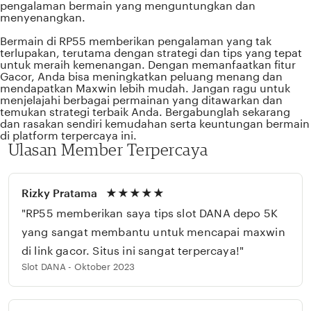
pengalaman bermain yang menguntungkan dan
menyenangkan.
Bermain di RP55 memberikan pengalaman yang tak
terlupakan, terutama dengan strategi dan tips yang tepat
untuk meraih kemenangan. Dengan memanfaatkan fitur
Gacor, Anda bisa meningkatkan peluang menang dan
mendapatkan Maxwin lebih mudah. Jangan ragu untuk
menjelajahi berbagai permainan yang ditawarkan dan
temukan strategi terbaik Anda. Bergabunglah sekarang
dan rasakan sendiri kemudahan serta keuntungan bermain
di platform terpercaya ini.
Ulasan Member Terpercaya
Rizky Pratama
★★★★★
"RP55 memberikan saya tips slot DANA depo 5K
yang sangat membantu untuk mencapai maxwin
di link gacor. Situs ini sangat terpercaya!"
Slot DANA - Oktober 2023