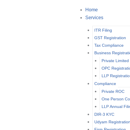
Home
Services
ITR Filing
GST Registration
Tax Compliance
Business Registrat
Private Limite
OPC Registrati
LLP Registrati
Compliance
Private ROC
One Person C
LLP Annual Fili
DIR-3 KYC
Udyam Registratio
Firm Registration