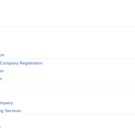
ion
d Company Registration
on
on
ompany
ng Services
n