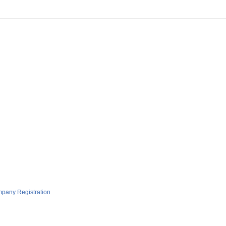
mpany Registration