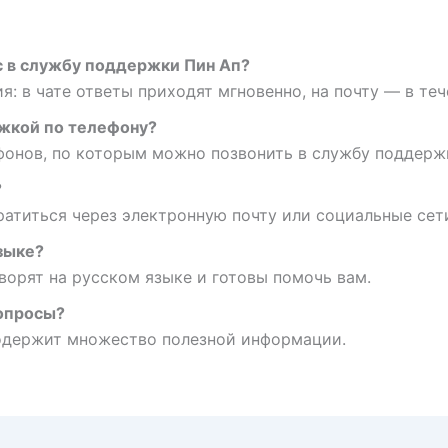
ос в службу поддержки Пин Ап?
я: в чате ответы приходят мгновенно, на почту — в теч
ржкой по телефону?
ефонов, по которым можно позвонить в службу поддерж
?
ратиться через электронную почту или социальные сет
зыке?
ворят на русском языке и готовы помочь вам.
вопросы?
содержит множество полезной информации.