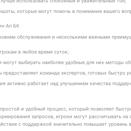
 лучше использовать спокойный и уважительный тон;
ншоты, которые могут помочь в понимании вашего воп
ин Ап БК
ровнем обслуживания и несколькими важными преиму
грокам в любое время суток;
и могут выбирать наиболее удобные для них методы о
 предоставляет команда экспертов, готовых быстро р
я активно работает над улучшением качества поддерж
простой и удобный процесс, который позволяет быстр
формирования запросов, игроки могут рассчитывать на
ействие с поддержкой значительно повышает уровень 