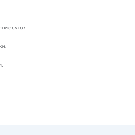
ение суток.
ки.
и.