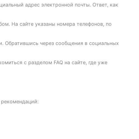
циальный адрес электронной почты. Ответ, как
ом. На сайте указаны номера телефонов, по
и. Обратившись через сообщения в социальных
омиться с разделом FAQ на сайте, где уже
о рекомендаций: