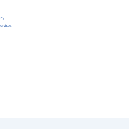
any
Services